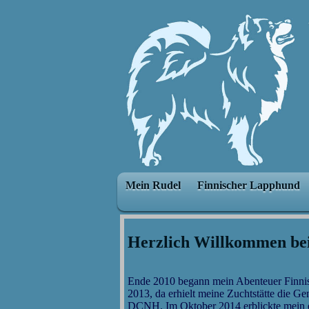
Mein Rudel
Finnischer Lapphund
Herzlich Willkommen bei
Ende 2010 begann mein Abenteuer Finnisc
2013, da erhielt meine Zuchtstätte die 
DCNH. Im Oktober 2014 erblickte mein ers