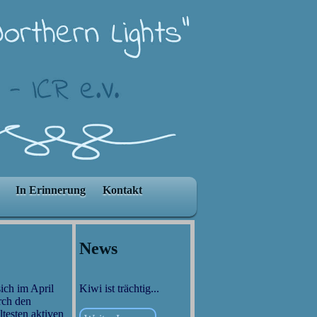
In Erinnerung
Kontakt
News
ich im April
Kiwi ist trächtig...
rch den
testen aktiven