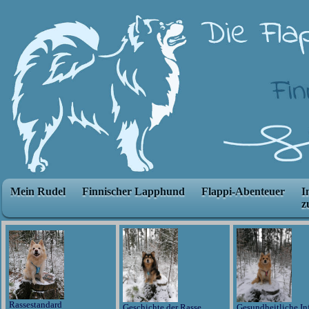
Mein Rudel
Finnischer Lapphund
Flappi-Abenteuer
I
z
Rassestandard
Geschichte der Rasse
Gesundheitliche In