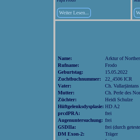
Papa Frodo
Ma
Weiter Lesen...
We
Name:
Arktur of Norther
Rufname:
Frodo
Geburtstag:
15.05.2022
Zuchtbuchnummer:
22_4506 ICR
Vater:
Ch. Vallarjäntan
Mutter:
Ch. Perle des No
Züchter:
Heidi Schulze
Hüftgelenksdysplasie:
HD A2
prcdPRA:
frei
Augenuntersuchung:
frei
GSDIIa:
frei (durch getest
DM Exon-2:
Träger