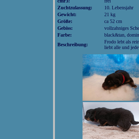
cmr3:
frei
Zuchtzulassung:
10. Lebensjahr
Gewicht:
21 kg
Größe:
ca 52 cm
Gebiss:
vollzahniges Sch
Farbe:
black&tan, domin
Frodo lebt als rei
Beschreibung:
liebt alle und jed