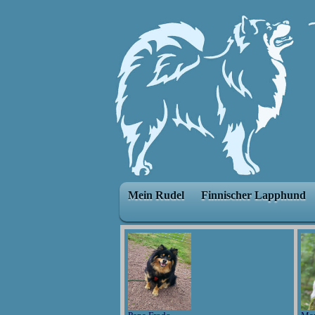
Mein Rudel
Finnischer Lapphund