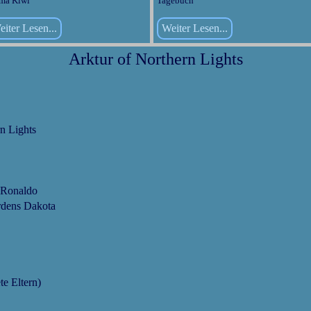
ma Kiwi
Tagebuch
iter Lesen...
Weiter Lesen...
Arktur of Northern Lights
n Lights
s Ronaldo
rdens Dakota
ete Eltern)