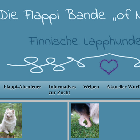
Flappi-Abenteuer
Informatives
Welpen
Aktueller Wurf
zur Zucht